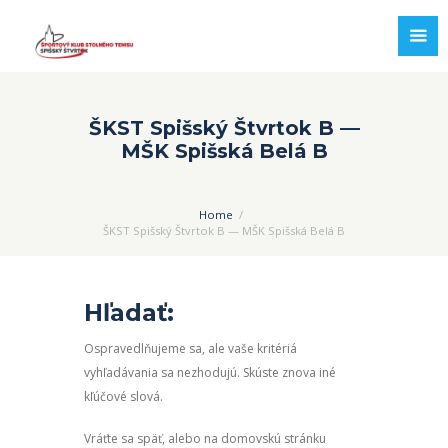
ŠKST Spišský Štvrtok B —
MŠK Spišská Belá B
Home
ŠKST Spišský Štvrtok B — MŠK Spišská Belá B
Hľadať:
Ospravedlňujeme sa, ale vaše kritériá
vyhľadávania sa nezhodujú. Skúste znova iné
kľúčové slová.
Vráťte sa späť, alebo na domovskú stránku